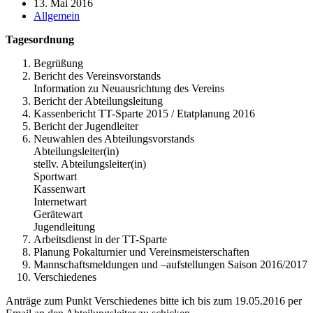
Autor:
Beitrag
13. Mai 2016
veröffentlicht:
Beitrags-
Allgemein
Kategorie:
Tagesordnung
Begrüßung
Bericht des Vereinsvorstands
Information zu Neuausrichtung des Vereins
Bericht der Abteilungsleitung
Kassenbericht TT-Sparte 2015 / Etatplanung 2016
Bericht der Jugendleiter
Neuwahlen des Abteilungsvorstands
Abteilungsleiter(in)
stellv. Abteilungsleiter(in)
Sportwart
Kassenwart
Internetwart
Gerätewart
Jugendleitung
Arbeitsdienst in der TT-Sparte
Planung Pokalturnier und Vereinsmeisterschaften
Mannschaftsmeldungen und –aufstellungen Saison 2016/2017
Verschiedenes
Anträge zum Punkt Verschiedenes bitte ich bis zum 19.05.2016 per