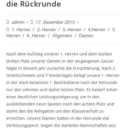
die Rückrunde
Beitrags-
Beitrag
admin
17. Dezember 2013
Autor:
veröffentlicht:
Beitrags-
1. Herren
/
2. Herren
/
3. Herren
/
4.Herren
/
5.
Kategorie:
Herren
/
6. Herren
/
Allgemein
/
Damen
Nach dem Aufstieg unserer 1. Herren und dem starken
dritten Platz unserer Damen in der vergangenen Saison
folgte in diesem Jahr zunächst die Ernüchterung. Nach 2
Unentschieden und 7 Niederlagen belegt unsere 1. Herren
in der stark besetzten 1. Bezirksklasse nach der Hinrunde
nur den zehnten und damit letzten Platz. Es bedarf schon
einer deutlichen Leistungssteigerung, um in den
ausbleibenden neun Spielen noch den achten Platz und
damit den die Relegation um den Klassenerhalt zu
erreichen. Unsere Damen hatten in der Hinrunde viel
Verletzungspech. Gegen die stärksten Mannschaften aus