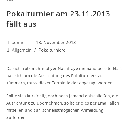
Pokalturnier am 23.11.2013
fällt aus
Beitrags-
Beitrag
admin
18. November 2013
Autor:
veröffentlicht:
Beitrags-
Allgemein
/
Pokalturniere
Kategorie:
Da sich trotz mehrmaliger Nachfrage niemand bereiterklärt
hat, sich um die Ausrichtung des Pokalturniers zu
kümmern, muss dieser Termin leider abgesagt werden.
Sollte sich kurzfristig doch noch jemand entschließen, die
Ausrichtung zu übernehmen, sollte er dies per Email allen
mitteilen und zur schnellstmöglichen Anmeldung
aufforden.