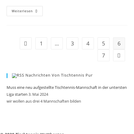
Neue
Weiterlesen
Spartenleitung
1
…
3
4
5
6
Gehe zur vorherigen Seite
7
Gehe zu
Nachrichten Von Tischtennis Pur
Muss eine neu aufgestellte Tischtennis-Mannschaft in der untersten
Liga starten
3. Mai 2024
wir wollen aus drei 4 Mannschaften bilden