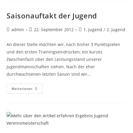
TuS
Wettbergen
V
Saisonauftakt der Jugend
|
3:9
(19.09.12)
Beitrags-
Beitrag
Beitrags-
admin
22. September 2012
1. Jugend
/
2. Jugend
Autor:
veröffentlicht:
Kategorie:
An dieser Stelle möchten wir, nach bisher 3 Punktspielen
und den ersten Trainingseindrücken, ein kurzes
Zwischenfazit über den Leistungsstand unserer
Jugendmannschaften ziehen. Nach der eher
durchwachsenen letzten Saison sind wir…
Saisonauftakt
Weiterlesen
Der
Jugend