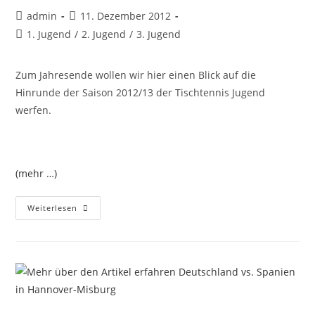
Beitrags-
Beitrag
admin
11. Dezember 2012
Autor:
veröffentlicht:
Beitrags-
1. Jugend
/
2. Jugend
/
3. Jugend
Kategorie:
Zum Jahresende wollen wir hier einen Blick auf die
Hinrunde der Saison 2012/13 der Tischtennis Jugend
werfen.
(mehr …)
Halbjahresbericht
Weiterlesen
Jugend