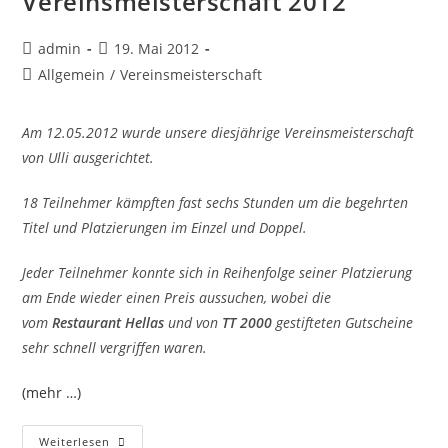
Vereinsmeisterschaft 2012
Beitrags-
Beitrag
admin
19. Mai 2012
Autor:
veröffentlicht:
Beitrags-
Allgemein
/
Vereinsmeisterschaft
Kategorie:
Am 12.05.2012 wurde unsere diesjährige Vereinsmeisterschaft
von Ulli ausgerichtet.
18 Teilnehmer kämpften fast sechs Stunden um die begehrten
Titel und Platzierungen im Einzel und Doppel.
Jeder Teilnehmer konnte sich in Reihenfolge seiner Platzierung
am Ende wieder einen Preis aussuchen, wobei die
vom
Restaurant Hellas
und von
TT 2000
gestifteten Gutscheine
sehr schnell vergriffen waren.
(mehr …)
Vereinsmeisterschaft
Weiterlesen