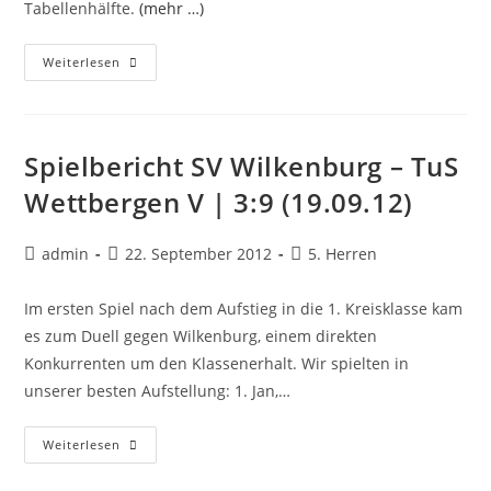
Tabellenhälfte.
(mehr …)
Erfolgreicher
Weiterlesen
Start
In
Die
Saison
2012/2013
Spielbericht SV Wilkenburg – TuS
Wettbergen V | 3:9 (19.09.12)
Beitrags-
Beitrag
Beitrags-
admin
22. September 2012
5. Herren
Autor:
veröffentlicht:
Kategorie:
Im ersten Spiel nach dem Aufstieg in die 1. Kreisklasse kam
es zum Duell gegen Wilkenburg, einem direkten
Konkurrenten um den Klassenerhalt. Wir spielten in
unserer besten Aufstellung: 1. Jan,…
Spielbericht
Weiterlesen
SV
Wilkenburg
–