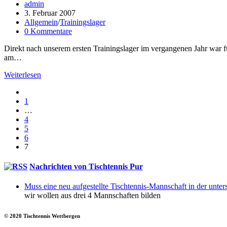
Beitrags-
admin
Autor:
Beitrag
3. Februar 2007
veröffentlicht:
Beitrags-
Allgemein
/
Trainingslager
Kategorie:
Beitrags-
0 Kommentare
Kommentare:
Direkt nach unserem ersten Trainingslager im vergangenen Jahr war fü
am…
Trainingslager
Weiterlesen
2007
Gehe
zur
1
vorherigen
…
Seite
4
5
6
7
Nachrichten von Tischtennis Pur
Muss eine neu aufgestellte Tischtennis-Mannschaft in der unters
wir wollen aus drei 4 Mannschaften bilden
© 2020 Tischtennis Wettbergen