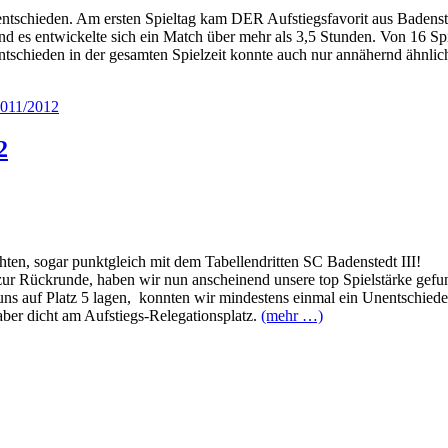
ntschieden. Am ersten Spieltag kam DER Aufstiegsfavorit aus Badenste
nd es entwickelte sich ein Match über mehr als 3,5 Stunden. Von 16 Spi
ntschieden in der gesamten Spielzeit konnte auch nur annähernd ähnli
2
chten, sogar punktgleich mit dem Tabellendritten SC Badenstedt III!
 zur Rückrunde, haben wir nun anscheinend unsere top Spielstärke gefu
ns auf Platz 5 lagen, konnten wir mindestens einmal ein Unentschied
aber dicht am Aufstiegs-Relegationsplatz.
(mehr …)