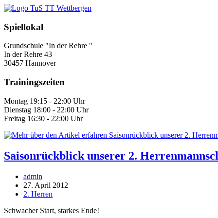
Zum
Inhalt
springen
Spiellokal
Grundschule "In der Rehre "
In der Rehre 43
30457 Hannover
Trainingszeiten
Montag 19:15 - 22:00 Uhr
Dienstag 18:00 - 22:00 Uhr
Freitag 16:30 - 22:00 Uhr
Saisonrückblick unserer 2. Herrenmannsc
Beitrags-
admin
Autor:
Beitrag
27. April 2012
veröffentlicht:
Beitrags-
2. Herren
Kategorie:
Schwacher Start, starkes Ende!