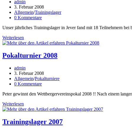
Beitrags-
admin
Autor:
Beitrag
3. Februar 2008
veröffentlicht:
Beitrags-
Allgemein
/
Trainingslager
Kategorie:
Beitrags-
0 Kommentare
Kommentare:
Unser jährliches Trainingslager in Jever fand mit 18 Teilnehmern bei
Trainingslager
Weiterlesen
2008
Pokalturnier 2008
Beitrags-
admin
Autor:
Beitrag
3. Februar 2008
veröffentlicht:
Beitrags-
Allgemein
/
Pokalturniere
Kategorie:
Beitrags-
0 Kommentare
Kommentare:
Peter gewinnt den Wettbergervereinspokal 2008 !! Nach einem lang
Pokalturnier
Weiterlesen
2008
Trainingslager 2007