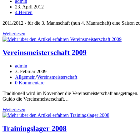
Beitrags-
admin
Autor:
Beitrag
23. April 2012
veröffentlicht:
Beitrags-
4.Herren
Kategorie:
2011/2012 - für die 3. Mannschaft (nun 4. Mannschaft) eine Saison z
Saisonrückblick
Weiterlesen
4.
Herren
Vereinsmeisterschaft 2009
Beitrags-
admin
Autor:
Beitrag
3. Februar 2009
veröffentlicht:
Beitrags-
Allgemein
/
Vereinsmeisterschaft
Kategorie:
Beitrags-
0 Kommentare
Kommentare:
Traditionell wird im November die Vereinsmeisterschaft ausgetragen. 
Guido die Vereinsmeisterschaft…
Vereinsmeisterschaft
Weiterlesen
2009
Trainingslager 2008