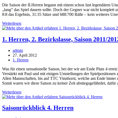
Die Saison der II.Herren begann mit einem schon fast legendären Une
„lang“ das Spiel dauern sollte. Doch der Gegner war nicht komplett u
8:8 das Ergebnis, 31:35 Sätze und 688:700 Bälle – kein weiteres Une
Saisonrückblick
Weiterlesen
unserer
2.
Herrenmannschaft
1. Herren, 2. Bezirkslasse, Saison 2011/201
Beitrags-
admin
Autor:
Beitrag
27. April 2012
veröffentlicht:
Beitrags-
1. Herren
Kategorie:
Was für einen sensationelle Saison, bei der wir am Ende Platz 4 errei
Verstärkt mit Paul und mit einigen Umstellungen der Spielpositionen
Allen Mannschaften, bis auf TTC Vinnhorst, welche am Ende hinter u
Somit waren wir diese Saison zu keiner Zeit abstiegsgefährdet, dafür 
1.
Weiterlesen
Herren,
2.
Bezirkslasse,
Saisonrückblick 4. Herren
Saison
2011/2012