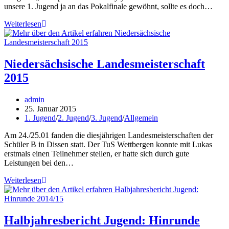
unsere 1. Jugend ja an das Pokalfinale gewöhnt, sollte es doch…
Bericht
Weiterlesen
Regionspokalfinale
Niedersächsische Landesmeisterschaft
2015
Beitrags-
admin
Autor:
Beitrag
25. Januar 2015
veröffentlicht:
Beitrags-
1. Jugend
/
2. Jugend
/
3. Jugend
/
Allgemein
Kategorie:
Am 24./25.01 fanden die diesjährigen Landesmeisterschaften der
Schüler B in Dissen statt. Der TuS Wettbergen konnte mit Lukas
erstmals einen Teilnehmer stellen, er hatte sich durch gute
Leistungen bei den…
Niedersächsische
Weiterlesen
Landesmeisterschaft
2015
Halbjahresbericht Jugend: Hinrunde