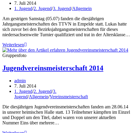
Autor:
Beitrag
7. Juli 2014
veröffentlicht:
Beitrags-
1. Jugend
/
2. Jugend
/
3. Jugend
/
Allgemein
Kategorie:
Am gestrigen Samstag (05.07) fanden die diesjährigen
Jahrgangsmeisterschaften des TTVN in Empelde statt. Lukas hatte
sich zuvor bei den Bezirksjahrgangsmeisterschaften für dieses
niedersachsenweite Turnier qualifiziert und trat in der Altersklasse…
Erfolg
Weiterlesen
bei
den
Gruppenfoto
TTVN-
Jahrgangsmeisterschaften
Jugendvereinsmeisterschaft 2014
für
Lukas
Beitrags-
admin
Autor:
Beitrag
7. Juli 2014
veröffentlicht:
Beitrags-
1. Jugend
/
2. Jugend
/
3.
Kategorie:
Jugend
/
Allgemein
/
Vereinsmeisterschaft
Die diesjährigen Jugendvereinsmeisterschaften fanden am 28.06.14
in unserer heimischen Halle statt. 13 Teilnehmer kämpften im Einzel
und Doppel um den Titel, dabei waren von unserer aktuellen
Nummer Eins über mehrere…
Jugendvereinsmeisterschaft
Weiterlesen