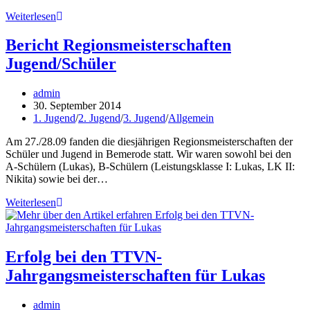
Bericht
Weiterlesen
Bezirksmeisterschaften
Bericht Regionsmeisterschaften
Jugend/Schüler
Beitrags-
admin
Autor:
Beitrag
30. September 2014
veröffentlicht:
Beitrags-
1. Jugend
/
2. Jugend
/
3. Jugend
/
Allgemein
Kategorie:
Am 27./28.09 fanden die diesjährigen Regionsmeisterschaften der
Schüler und Jugend in Bemerode statt. Wir waren sowohl bei den
A-Schülern (Lukas), B-Schülern (Leistungsklasse I: Lukas, LK II:
Nikita) sowie bei der…
Bericht
Weiterlesen
Regionsmeisterschaften
Jugend/Schüler
Erfolg bei den TTVN-
Jahrgangsmeisterschaften für Lukas
Beitrags-
admin