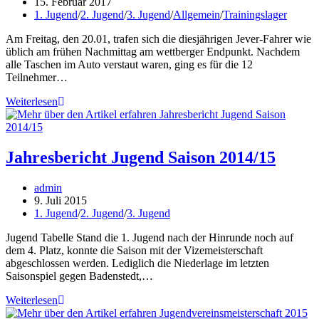
Autor:
Beitrag
15. Februar 2017
veröffentlicht:
Beitrags-
1. Jugend
/
2. Jugend
/
3. Jugend
/
Allgemein
/
Trainingslager
Kategorie:
Am Freitag, den 20.01, trafen sich die diesjährigen Jever-Fahrer wie
üblich am frühen Nachmittag am wettberger Endpunkt. Nachdem
alle Taschen im Auto verstaut waren, ging es für die 12
Teilnehmer…
Jever
Weiterlesen
2017
–
Jugend
Trainingslager
Jahresbericht Jugend Saison 2014/15
Beitrags-
admin
Autor:
Beitrag
9. Juli 2015
veröffentlicht:
Beitrags-
1. Jugend
/
2. Jugend
/
3. Jugend
Kategorie:
Jugend Tabelle Stand die 1. Jugend nach der Hinrunde noch auf
dem 4. Platz, konnte die Saison mit der Vizemeisterschaft
abgeschlossen werden. Lediglich die Niederlage im letzten
Saisonspiel gegen Badenstedt,…
Jahresbericht
Weiterlesen
Jugend