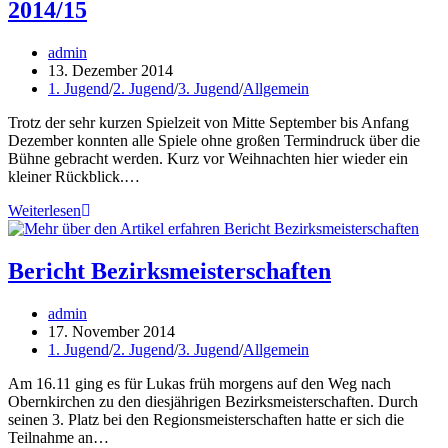
2014/15
Beitrags-
admin
Autor:
Beitrag
13. Dezember 2014
veröffentlicht:
Beitrags-
1. Jugend
/
2. Jugend
/
3. Jugend
/
Allgemein
Kategorie:
Trotz der sehr kurzen Spielzeit von Mitte September bis Anfang
Dezember konnten alle Spiele ohne großen Termindruck über die
Bühne gebracht werden. Kurz vor Weihnachten hier wieder ein
kleiner Rückblick.…
Halbjahresbericht
Weiterlesen
Jugend:
Hinrunde
2014/15
Bericht Bezirksmeisterschaften
Beitrags-
admin
Autor:
Beitrag
17. November 2014
veröffentlicht:
Beitrags-
1. Jugend
/
2. Jugend
/
3. Jugend
/
Allgemein
Kategorie:
Am 16.11 ging es für Lukas früh morgens auf den Weg nach
Obernkirchen zu den diesjährigen Bezirksmeisterschaften. Durch
seinen 3. Platz bei den Regionsmeisterschaften hatte er sich die
Teilnahme an…