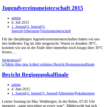
Saison
2014/15
Jugendvereinsmeisterschaft 2015
Beitrags-
admin
Autor:
Beitrag
6. Juli 2015
veröffentlicht:
Beitrags-
1. Jugend
/
2. Jugend
/
3.
Kategorie:
Jugend
/
Allgemein
/
Vereinsmeisterschaft
Für die diesjährigen Jugendvereinsmeisterschaften hatten wir uns
den heißesten Tag im Jahr ausgesucht. Waren es draußen 38°C,
konnten wir uns in der Halle über immerhin noch knapp über 30°C
freuen,…
Jugendvereinsmeisterschaft
Weiterlesen
2015
Bericht Regionspokalfinale
Beitrags-
admin
Autor:
Beitrag
4. Juni 2015
veröffentlicht:
Beitrags-
1. Jugend
/
2. Jugend
/
3. Jugend
/
Allgemein
/
Pokalturniere
Kategorie:
Letzter Sonntag im Mai, Wettbergen, In der Rehre, 07:45 Uhr
morgens: „same procedure as every year“. Mittlerweile hat sich